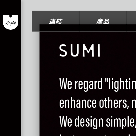
連結
産品
We regard "lighti
enhance others, no
We design simple