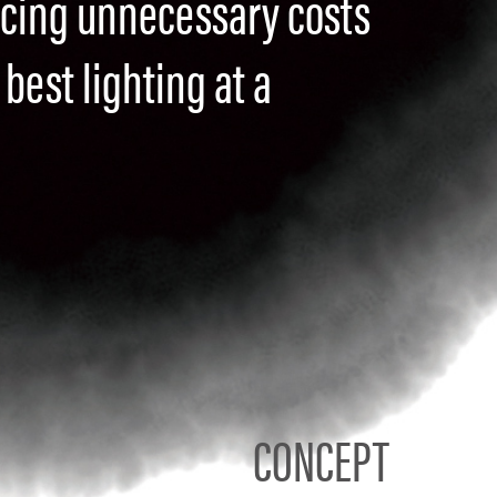
ucing unnecessary costs
best lighting at a
CONCEPT