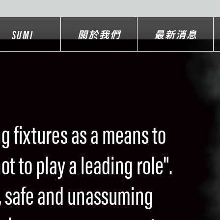
SUMI
關於我們
最新消息
ng fixtures as a means to
t to play a leading role".
, safe and unassuming