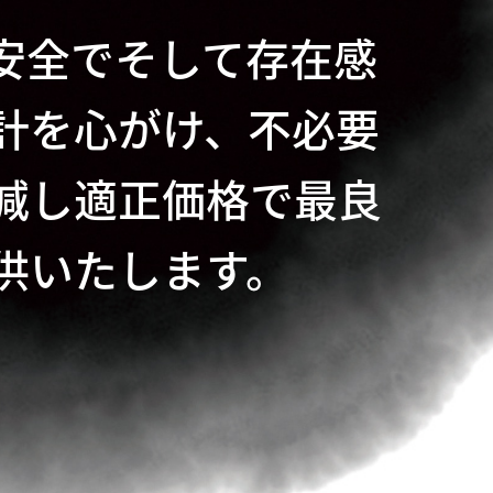
安全でそして存在感
計を心がけ、不必要
減し適正価格で最良
供いたします。