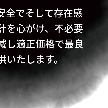
安全でそして存在感
計を心がけ、不必要
減し適正価格で最良
供いたします。