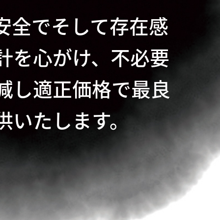
安全でそして存在感
計を心がけ、不必要
減し適正価格で最良
供いたします。