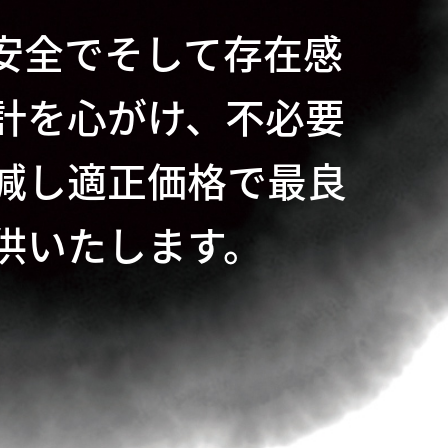
安全でそして存在感
計を心がけ、不必要
減し適正価格で最良
供いたします。