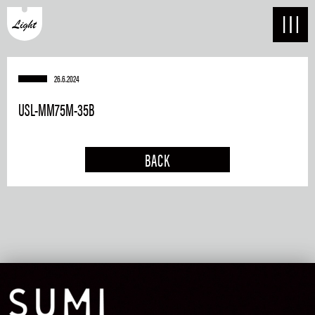
26.6.2024
USL-MM75M-35B
BACK